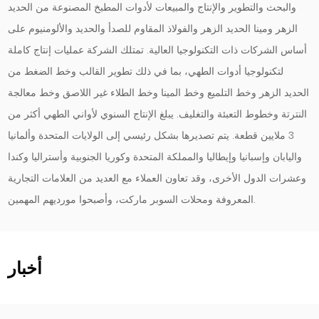
والبحث والتطوير والإنتاج والمبيعات لأدوات المطبخ المصنوعة من الحديد
الزهر ومينا الحديد الزهر والفولاذ المقاوم للصدأ والحديد والألومنيوم على
أساس الشركات ذات التكنولوجيا العالية. تمتلك الشركة عمليات إنتاج كاملة
لتكنولوجيا أدوات الطهي، بما في ذلك تطوير القالب وخط الضغط من
الحديد الزهر وخط التلميع وخط المينا وخط الطلاء غير اللاصق وخط معالجة
النترتة وخطوط التعبئة والتغليف. يبلغ الإنتاج السنوي لأواني الطهي أكثر من
3 ملايين قطعة. يتم تصديرها بشكل رئيسي إلى الولايات المتحدة وألمانيا
واليابان وإسبانيا وإيطاليا والمملكة المتحدة وكوريا الجنوبية وأستراليا وكندا
وعشرات الدول الأخرى، وقد تعاون العملاء مع العديد من العلامات التجارية
المعروفة ومحلات السوبر ماركت، وأصبحوا مورديهم المهمين.
أخبار