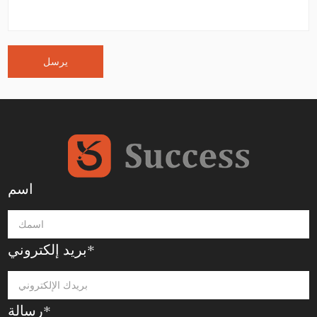
اسم
بريد إلكتروني*
رسالة*