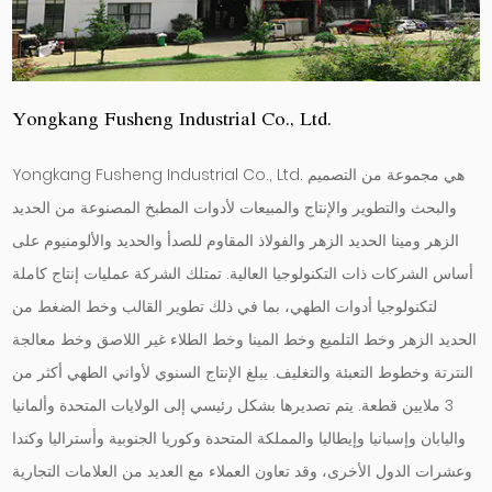
Yongkang Fusheng Industrial Co., Ltd.
Yongkang Fusheng Industrial Co., Ltd. هي مجموعة من التصميم
والبحث والتطوير والإنتاج والمبيعات لأدوات المطبخ المصنوعة من الحديد
الزهر ومينا الحديد الزهر والفولاذ المقاوم للصدأ والحديد والألومنيوم على
أساس الشركات ذات التكنولوجيا العالية. تمتلك الشركة عمليات إنتاج كاملة
لتكنولوجيا أدوات الطهي، بما في ذلك تطوير القالب وخط الضغط من
الحديد الزهر وخط التلميع وخط المينا وخط الطلاء غير اللاصق وخط معالجة
النترتة وخطوط التعبئة والتغليف. يبلغ الإنتاج السنوي لأواني الطهي أكثر من
3 ملايين قطعة. يتم تصديرها بشكل رئيسي إلى الولايات المتحدة وألمانيا
واليابان وإسبانيا وإيطاليا والمملكة المتحدة وكوريا الجنوبية وأستراليا وكندا
وعشرات الدول الأخرى، وقد تعاون العملاء مع العديد من العلامات التجارية